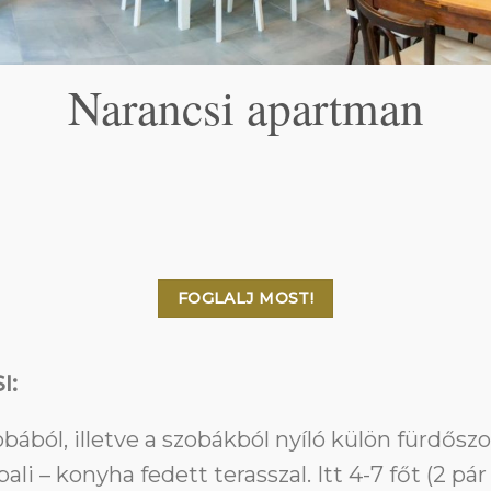
Narancsi apartman
FOGLALJ MOST!
I:
bából, illetve a szobákból nyíló külön fürdősz
li – konyha fedett terasszal. Itt 4-7 főt (2 pá