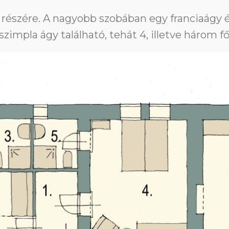
ád részére. A nagyobb szobában egy franciaágy 
szimpla ágy található, tehát 4, illetve három 