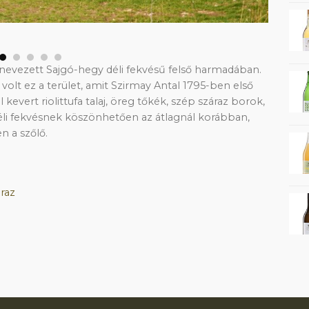
 nevezett Sajgó-hegy déli fekvésű felső harmadában.
olt ez a terület, amit Szirmay Antal 1795-ben első
kevert riolittufa talaj, öreg tőkék, szép száraz borok,
déli fekvésnek köszönhetően az átlagnál korábban,
n a szőlő.
raz