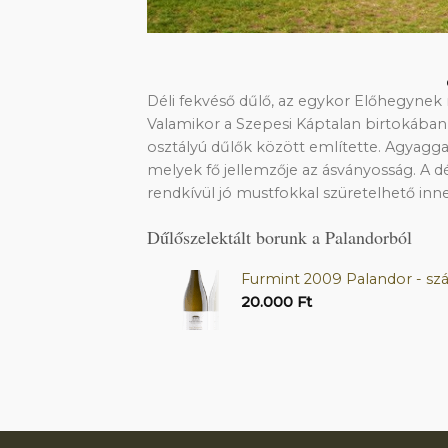
Déli fekvéső dűlő, az egykor Előhegynek
Valamikor a Szepesi Káptalan birtokában v
osztályú dűlők között említette. Agyaggal 
melyek fő jellemzője az ásványosság. A 
rendkívül jó mustfokkal szüretelhető inne
Dűlőszelektált borunk a Palandorból
Furmint 2009 Palandor - szá
20.000
Ft