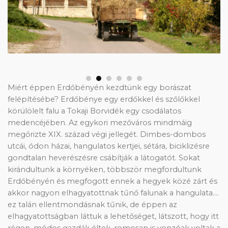
Miért éppen Erdőbényén kezdtünk egy borászat
felépítésébe? Erdőbénye egy erdőkkel és szőlőkkel
körülölelt falu a Tokaji Borvidék egy csodálatos
medencéjében. Az egykori mezőváros mindmáig
megőrizte XIX. század végi jellegét. Dimbes-dombos
utcái, ódon házai, hangulatos kertjei, sétára, biciklizésre
gondtalan heverészésre csábítják a látogatót. Sokat
kirándultunk a környéken, többször megfordultunk
Erdőbényén és megfogott ennek a hegyek közé zárt és
akkor nagyon elhagyatottnak tűnő falunak a hangulata….
ez talán ellentmondásnak tűnik, de éppen az
elhagyatottságban láttuk a lehetőséget, látszott, hogy itt
régen, módos gazdák éltek, romosan is vonzóak voltak a