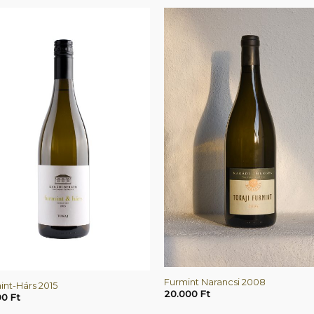
+
Furmint Narancsi 2008
int-Hárs 2015
20.000
Ft
00
Ft