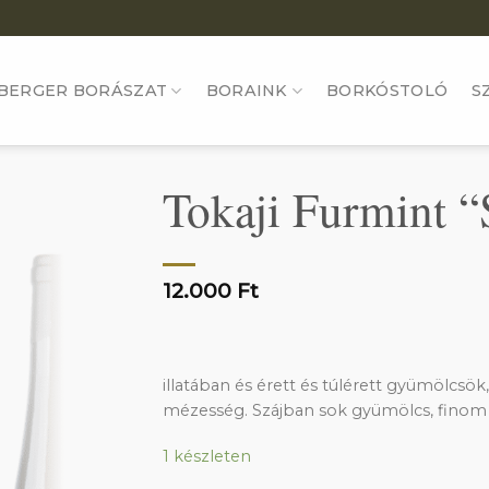
BERGER BORÁSZAT
BORAINK
BORKÓSTOLÓ
S
Tokaji Furmint “
12.000
Ft
illatában és érett és túlérett gyümölcsök
mézesség. Szájban sok gyümölcs, finom 
1 készleten