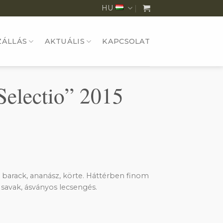
HU
ZÁLLÁS
AKTUÁLIS
KAPCSOLAT
Selectio” 2015
, barack, ananász, körte. Háttérben finom
savak, ásványos lecsengés.