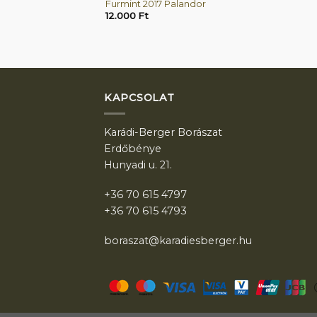
ndor – száraz
Furmint 2017 Palandor
12.000
Ft
KAPCSOLAT
Karádi-Berger Borászat
Erdőbénye
Hunyadi u. 21.
+36 70 615 4797
+36 70 615 4793
boraszat@karadiesberger.hu