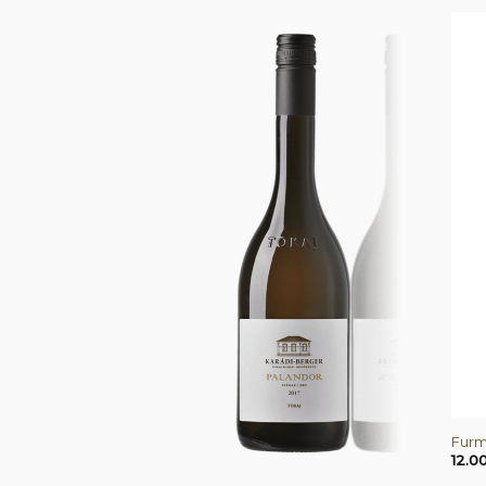
+
Furm
+
12.0