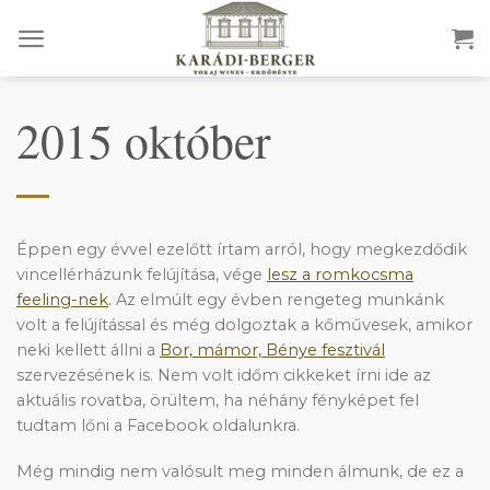
Skip
to
content
2015 október
Éppen egy évvel ezelőtt írtam arról, hogy megkezdődik
vincellérházunk felújítása, vége
lesz a romkocsma
feeling-nek
.
Az elmúlt egy évben rengeteg munkánk
volt a felújítással és még dolgoztak a kőművesek, amikor
neki kellett állni a
Bor, mámor, Bénye fesztivál
szervezésének is. Nem volt időm cikkeket írni ide az
aktuális rovatba, örültem, ha néhány fényképet fel
tudtam lőni a Facebook oldalunkra.
Még mindig nem valósult meg minden álmunk, de ez a