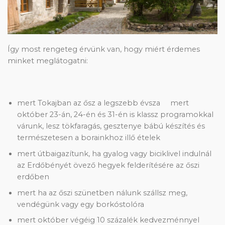
Így most rengeteg érvünk van, hogy miért érdemes
minket meglátogatni:
mert Tokajban az ősz a legszebb évsza mert
október 23-án, 24-én és 31-én is klassz programokkal
várunk, lesz tökfaragás, gesztenye bábú készítés és
természetesen a borainkhoz illő ételek
mert útbaigazítunk, ha gyalog vagy biciklivel indulnál
az Erdőbényét övező hegyek felderítésére az őszi
erdőben
mert ha az őszi szünetben nálunk szállsz meg,
vendégünk vagy egy borkóstolóra
mert október végéig 10 százalék kedvezménnyel