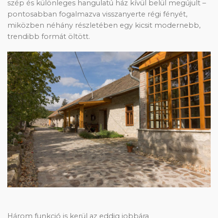
szép és különleges hangulatú ház kívül belül megújult –
pontosabban fogalmazva visszanyerte régi fényét,
miközben néhány részletében egy kicsit modernebb,
trendibb formát öltött.
Három funkció is kerül az eddig jobbára