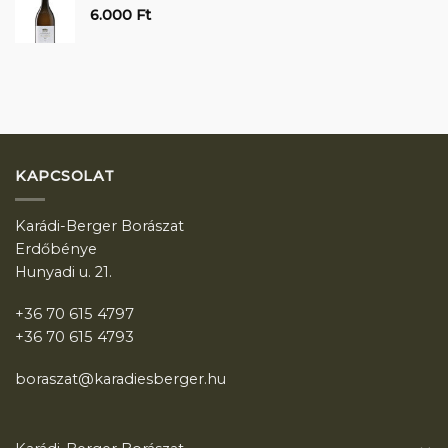
6.000
Ft
KAPCSOLAT
Karádi-Berger Borászat
Erdőbénye
Hunyadi u. 21.
+36 70 615 4797
+36 70 615 4793
boraszat@karadiesberger.hu