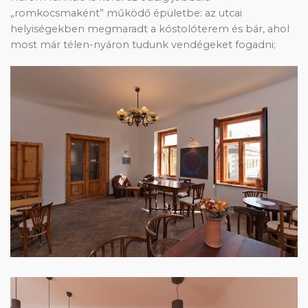
„romkocsmaként” működő épületbe: az utcai
helyiségekben megmaradt a kóstolóterem és bár, ahol
most már télen-nyáron tudunk vendégeket fogadni;