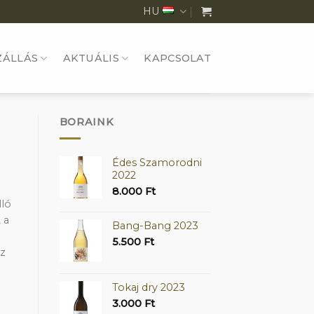
HU
ZÁLLÁS
AKTUÁLIS
KAPCSOLAT
BORAINK
Édes Szamorodni
2022
8.000
Ft
lló
 a
Bang-Bang 2023
5.500
Ft
az
Tokaj dry 2023
3.000
Ft