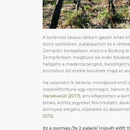
A kellemes tavaszi időben igazán lehet élv
körül szőlőkben, patakparton és a réteke
Zemplén belsejében, evezni a Bodrog árte
Zemplénben megbúvó kis erdei falvakat; 
hallgatni a madárcsicsergést, beszélgetni
borokhoz illő ételek kerülnek majd az asz
Ha valamiért le kellene mondanod erről a
összeállítottunk egy csomagot, három b
Hárslevelűt (2017),
ami kifejezetten a ker
birses, körtés jegyeket felvonultató, ás
könnyed, elegáns, előételek és desszertek 
2015
).
Ez a csomag /3x 2 palack/ Húsvét előtt 19