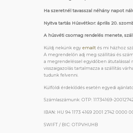
Ha szeretnél tavasszal néhány napot nál
Nyitva tartás Húsvétkor: április 20. szomba
A húsvéti csomag rendelés menete, szállí
Küldj nekünk egy
emailt
és mi házhoz szál
A megrendelőn adj meg szállítási és száml
a megrendeléssel egyidőben átutalással 
visszaigazolás tartalmazza a szállítás várhat
tudunk felvenni.
Külföldi érdeklődés esetén egyedi ajánlat
Számlaszámunk: OTP: 11734169-2001274
IBAN: HU 94 1173 4169 2001 2742 0000 
SWIFT / BIC: OTPVHUHB