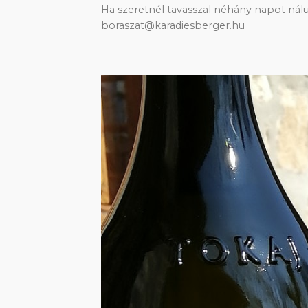
Ha szeretnél tavasszal néhány napot nál
boraszat@karadiesberger.hu