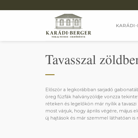
Skip
to
content
KARÁDI-
Tavasszal zöldb
Először a legkorábban sarjadó gabonatáb
öreg fűzfák halványzöldje vonzza tekint
réteken és legelőkön már nyílik a tavaszi
most várjuk, hogy április végére, május e
új hajtások és már szemmel láthatóan is