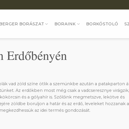
BERGER BORÁSZAT
BORAINK
BORKÓSTOLÓ
S
en Erdőbényén
lák vad zöld színe ötlik a szemünkbe azután a patakparton á
etünket. Az erdőkben most még csak a vadcseresznye virágzik,
 kökörcsin és a gólyahír is. Szőlőink megmetszve, lekötve és
lejére zöldbe boruljon a határ és az erdő, leveleket hozzanak 
 megkezdhessük az idei termés gondozását.