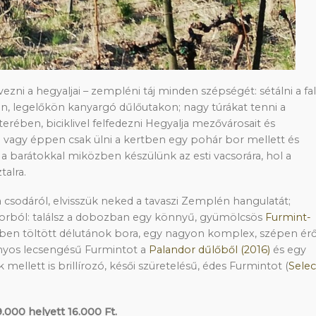
ezni a hegyaljai – zempléni táj minden szépségét: sétálni a fa
n, legelőkön kanyargó dűlőutakon; nagy túrákat tenni a
rében, biciklivel felfedezni Hegyalja mezővárosait és
vagy éppen csak ülni a kertben egy pohár bor mellett és
 a barátokkal miközben készülünk az esti vacsorára, hol a
talra.
 csodáról, elvisszük neked a tavaszi Zemplén hangulatát;
orból: találsz a dobozban egy könnyű, gyümölcsös
Furmint-
tben töltött délutánok bora, egy nagyon komplex, szépen érő
ványos lecsengésű Furmintot a
Palandor dűlőből (2016)
és egy
mellett is brillírozó, késői szüretelésű, édes Furmintot (
Selec
.000 helyett 16.000 Ft.