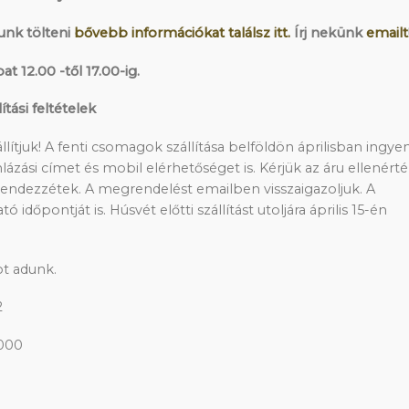
unk tölteni
bővebb információkat találsz itt.
Írj nekünk
emailt
t 12.00 -től 17.00-ig.
tási feltételek
lítjuk! A fenti csomagok szállítása belföldön áprilisban ingye
ázási címet és mobil elérhetőséget is. Kérjük az áru ellenért
rendezzétek. A megrendelést emailben visszaigazoljuk. A
ó időpontját is. Húsvét előtti szállítást utoljára április 15-én
ot adunk.
2
0000