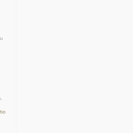
lu
,
tio