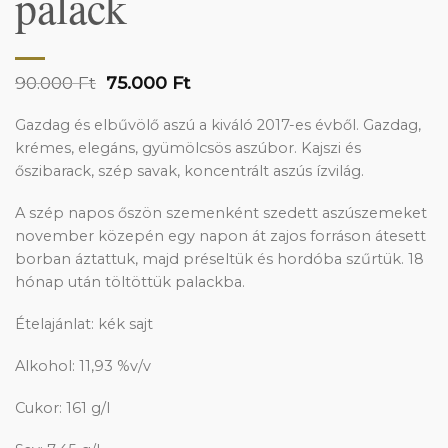
palack
Original
Current
90.000
Ft
75.000
Ft
price
price
was:
is:
Gazdag és elbűvölő aszú a kiváló 2017-es évből. Gazdag,
90.000 Ft.
75.000 Ft.
krémes, elegáns, gyümölcsös aszúbor. Kajszi és
őszibarack, szép savak, koncentrált aszús ízvilág.
A szép napos őszön szemenként szedett aszúszemeket
november közepén egy napon át zajos forráson átesett
borban áztattuk, majd préseltük és hordóba szűrtük. 18
hónap után töltöttük palackba.
Ételajánlat: kék sajt
Alkohol: 11,93 %v/v
Cukor: 161 g/l